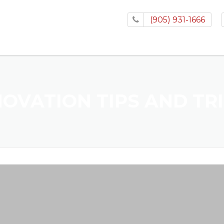
(905) 931-1666
HOME
ABOUT
CARPENTER VS. HANDY M
OVATION TIPS AND TR